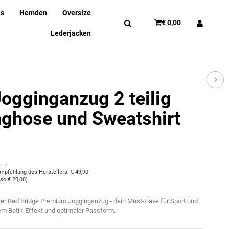
ns
Hemden
Oversize
€ 0,00
Lederjacken
Jogginganzug 2 teilig
ghose und Sweatshirt
and
empfehlung des Herstellers
:
€ 49,90
also
€ 20,00
)
: Der Red Bridge Premium Jogginganzug - dein Must-Have für Sport und
gem Batik-Effekt und optimaler Passform.