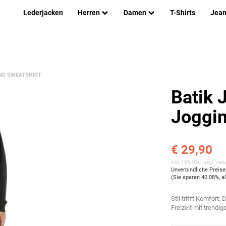
Lederjacken
Herren
Damen
T-Shirts
Jea
ND SWEATSHIRT
Batik 
Joggin
€ 29,90
inkl. 19% USt. , zzgl.
Vers
Unverbindliche Preis
(Sie sparen
40.08%
, 
Stil trifft Komfort
Freizeit mit trendi