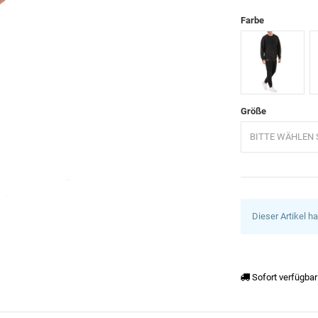
Farbe
Anthrazit
K
Größe
BITTE WÄHLEN S
Dieser Artikel h
Sofort verfügbar