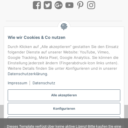
Wie wir Cookies & Co nutzen
Durch Klicken auf „Alle akzeptieren“ gestatten Sie den Einsatz
folgender Dienste auf unserer Website: YouTube, Vimeo,
Google Tracking, Meta Pixel, Google Analytics. Sie können die
Einstellung jederzeit ändern (Fingerabdruck-Icon links unten).
Weitere Details finden Sie unter
Konfigurieren
und in unserer
Datenschutzerklärung
.
*
Alle Preise inkl. gesetzlicher USt., zzgl.
Versand
Impressum
|
Datenschutz
Datenschutz-Einstellungen
Alle akzeptieren
Konfigurieren
© RedBridgeJeans
Ablehnen
admorris Pro verfügt über keine aktive Lizenz! Bitte wenden Sie sich an den
Dieses Template verfügt über keine aktive Lizenz! Bitte kaufen Sie eine