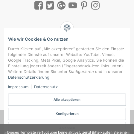
Wie wir Cookies & Co nutzen
Durch Klicken auf „Alle akzeptieren“ gestatten Sie den Einsatz
folgender Dienste auf unserer Website: YouTube, Vimeo,
Google Tracking, Meta Pixel, Google Analytics. Sie können die
Einstellung jederzeit ändern (Fingerabdruck-Icon links unten).
Weitere Details finden Sie unter
Konfigurieren
und in unserer
Datenschutzerklärung
.
*
Alle Preise inkl. gesetzlicher USt., zzgl.
Versand
Impressum
|
Datenschutz
Datenschutz-Einstellungen
Alle akzeptieren
Konfigurieren
© RedBridgeJeans
Ablehnen
admorris Pro verfügt über keine aktive Lizenz! Bitte wenden Sie sich an den
Dieses Template verfügt über keine aktive Lizenz! Bitte kaufen Sie eine