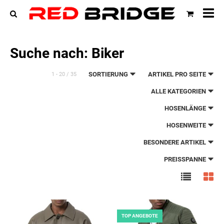
All
Ka
Suche nach: Biker
SORTIERUNG
ARTIKEL PRO SEITE
1 - 20 / 35
ALLE KATEGORIEN
HOSENLÄNGE
HOSENWEITE
BESONDERE ARTIKEL
PREISSPANNE
TOP ANGEBOTE