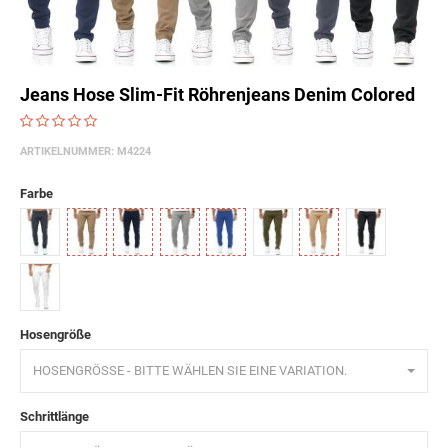
Jeans Hose Slim-Fit Röhrenjeans Denim Colored
ARTIKELNUMMER:
M4224
Farbe
Anthrazit
Camel
Dunkelblau
Grau
Indigo
Khaki
Sand
Schwarz
Weiß
Hosengröße
HOSENGRÖSSE - BITTE WÄHLEN SIE EINE VARIATION.
Schrittlänge