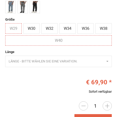
Blau
Grau
Schwarz
Größe
W29
W30
W32
W34
W36
W38
W40
Länge
LÄNGE - BITTE WÄHLEN SIE EINE VARIATION.
€ 69,90
*
Sofort verfügbar