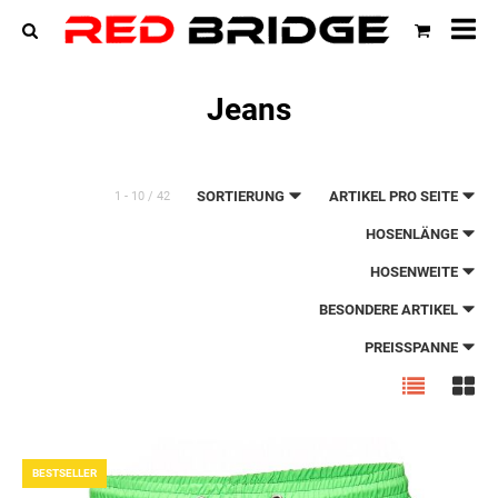
All
Ka
Jeans
SORTIERUNG
ARTIKEL PRO SEITE
1 - 10 / 42
HOSENLÄNGE
HOSENWEITE
BESONDERE ARTIKEL
PREISSPANNE
BESTSELLER