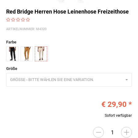
Red Bridge Herren Hose Leinenhose Freizeithose
ARTIKELNUMMER:
M4320
Farbe
Schwarz
Camel
Beige
Größe
GRÖSSE - BITTE WÄHLEN SIE EINE VARIATION.
€ 29,90
*
Sofort verfügbar