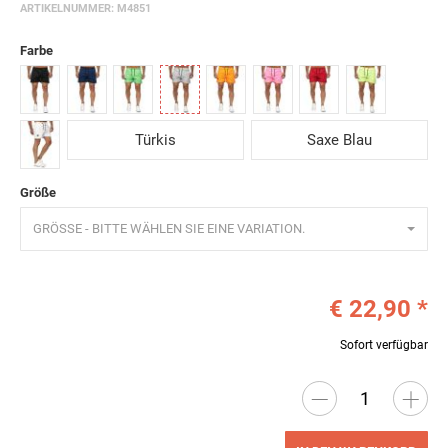
ARTIKELNUMMER:
M4851
Farbe
Schwarz
Dunkelblau
Grün
Grau
Orange
Pink
Rot
Gelb
Türkis
Saxe Blau
Weiß
Größe
GRÖSSE - BITTE WÄHLEN SIE EINE VARIATION.
€ 22,90
*
Sofort verfügbar