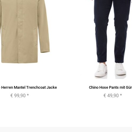
e Herren Mantel Trenchcoat Jacke
Chino Hose Pants mit Gür
€ 99,90
*
€ 49,90
*