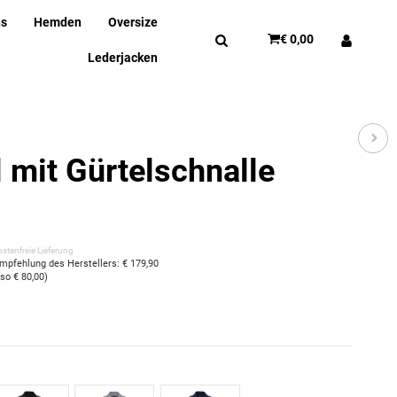
ns
Hemden
Oversize
€ 0,00
Lederjacken
 mit Gürtelschnalle
stenfreie Lieferung
empfehlung des Herstellers
:
€ 179,90
also
€ 80,00
)