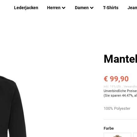
Lederjacken
Herren
Damen
T-Shirts
Jea
Mantel
€ 99,90
inkl. 19% USt. ,
Versandko
Unverbindliche Preis
(Sie sparen
44.47%
, 
100% Polyester
Farbe