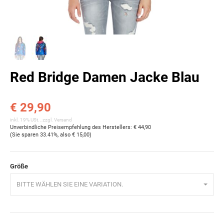
Red Bridge Damen Jacke Blau
€ 29,90
inkl. 19% USt. , zzgl.
Versand
Unverbindliche Preisempfehlung des Herstellers
:
€ 44,90
(Sie sparen
33.41%
, also
€ 15,00
)
Größe
BITTE WÄHLEN SIE EINE VARIATION.