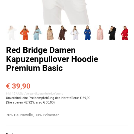
Red Bridge Damen
Kapuzenpullover Hoodie
Premium Basic
€ 39,90
inkl. 19% USt. ,
Versandkostenfreie Lieferung
Unverbindliche Preisempfehlung des Herstellers
:
€ 69,90
(Sie sparen
42.92%
, also
€ 30,00
)
70% Baumwolle, 30% Polyester