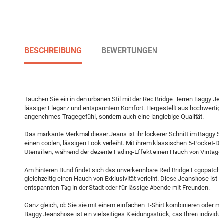
BESCHREIBUNG
BEWERTUNGEN
Tauchen Sie ein in den urbanen Stil mit der Red Bridge Herren Baggy 
lässiger Eleganz und entspanntem Komfort. Hergestellt aus hochwertig
angenehmes Tragegefühl, sondern auch eine langlebige Qualität.
Das markante Merkmal dieser Jeans ist ihr lockerer Schnitt im Baggy St
einen coolen, lässigen Look verleiht. Mit ihrem klassischen 5-Pocket-D
Utensilien, während der dezente Fading-Effekt einen Hauch von Vintag
Am hinteren Bund findet sich das unverkennbare Red Bridge Logopatch
gleichzeitig einen Hauch von Exklusivität verleiht. Diese Jeanshose ist 
entspannten Tag in der Stadt oder für lässige Abende mit Freunden.
Ganz gleich, ob Sie sie mit einem einfachen T-Shirt kombinieren oder 
Baggy Jeanshose ist ein vielseitiges Kleidungsstück, das Ihren individ