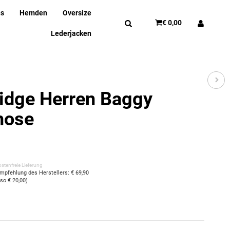
ns
Hemden
Oversize
€ 0,00
Lederjacken
idge Herren Baggy
hose
stenfreie Lieferung
empfehlung des Herstellers
:
€ 69,90
also
€ 20,00
)