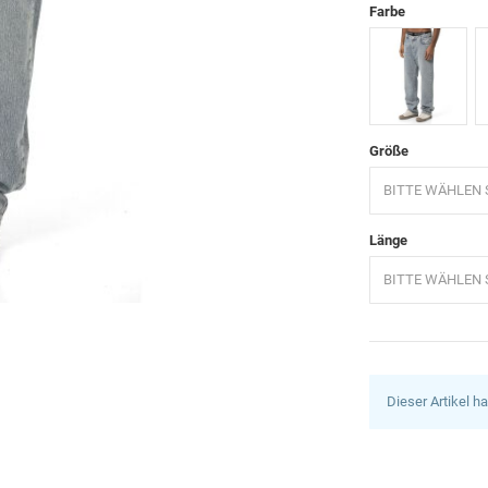
Farbe
Hellblau
B
Größe
BITTE WÄHLEN S
Länge
BITTE WÄHLEN S
Dieser Artikel h