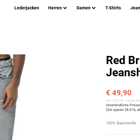
Lederjacken
Herren
Damen
T-Shirts
Jea
Red Br
Jeans
€ 49,90
inkl. 19% USt. ,
Versandko
Unverbindliche Preis
(Sie sparen
28.61%
, 
100% Baumwolle