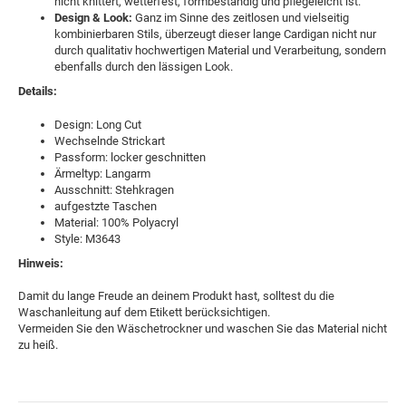
nicht knittert, wetterfest, formbeständig und pflegeleicht ist.
Design & Look:
Ganz im Sinne des zeitlosen und vielseitig
kombinierbaren Stils, überzeugt dieser lange Cardigan nicht nur
durch qualitativ hochwertigen Material und Verarbeitung, sondern
ebenfalls durch den lässigen Look.
Details:
Design: Long Cut
Wechselnde Strickart
Passform: locker geschnitten
Ärmeltyp: Langarm
Ausschnitt: Stehkragen
aufgestzte Taschen
Material: 100% Polyacryl
Style: M3643
Hinweis:
Damit du lange Freude an deinem Produkt hast, solltest du die
Waschanleitung auf dem Etikett berücksichtigen.
Vermeiden Sie den Wäschetrockner und waschen Sie das Material nicht
zu heiß.