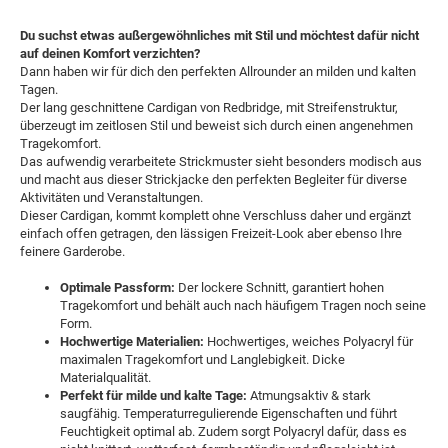
Du suchst etwas außergewöhnliches mit Stil und möchtest dafür nicht
auf deinen Komfort verzichten?
Dann haben wir für dich den perfekten Allrounder an milden und kalten
Tagen.
Der lang geschnittene Cardigan von Redbridge, mit Streifenstruktur,
überzeugt im zeitlosen Stil und beweist sich durch einen angenehmen
Tragekomfort.
Das aufwendig verarbeitete Strickmuster sieht besonders modisch aus
und macht aus dieser Strickjacke den perfekten Begleiter für diverse
Aktivitäten und Veranstaltungen.
Dieser Cardigan, kommt komplett ohne Verschluss daher und ergänzt
einfach offen getragen, den lässigen Freizeit-Look aber ebenso Ihre
feinere Garderobe.
Optimale Passform:
Der lockere Schnitt, garantiert hohen
Tragekomfort und behält auch nach häufigem Tragen noch seine
Form.
Hochwertige Materialien:
Hochwertiges, weiches Polyacryl für
maximalen Tragekomfort und Langlebigkeit. Dicke
Materialqualität.
Perfekt für milde und kalte Tage:
Atmungsaktiv & stark
saugfähig. Temperaturregulierende Eigenschaften und führt
Feuchtigkeit optimal ab. Zudem sorgt Polyacryl dafür, dass es