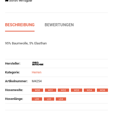
Sofort verfügbar
BESCHREIBUNG
BEWERTUNGEN
95% Baumwolle, 5% Elasthan
Hersteller:
Kategorie:
Herren
Artikelnummer:
M4254
Hosenweite‍:
W30
W31
W32
W33
W34
W36
Hosenlänge‍:
L30
L32
L34