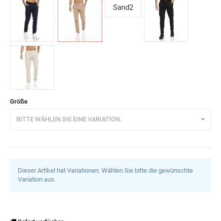
Camel
Grau
Indigo
Khaki
Sand2
Navy
Sand
Schwarz
Blau
Stone
Größe
BITTE WÄHLEN SIE EINE VARIATION.
Dieser Artikel hat Variationen. Wählen Sie bitte die gewünschte
Variation aus.