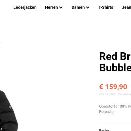
Lederjacken
Herren
Damen
T-Shirts
Jea
T
Red Br
Bubble
€ 159,90
inkl. 19% USt. ,
Versandko
Oberstoff : 100% P
Polyester
Farbe