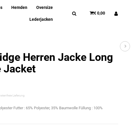
ns
Hemden
Oversize
€ 0,00
Lederjacken
idge Herren Jacke Long
 Jacket
stenfreie Lieferung
olyester Futter : 65% Polyester, 35% Baumwolle Füllung : 100%