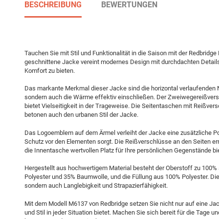
BESCHREIBUNG
BEWERTUNGEN
Tauchen Sie mit Stil und Funktionalität in die Saison mit der Redbrid
geschnittene Jacke vereint modernes Design mit durchdachten Detai
Komfort zu bieten.
Das markante Merkmal dieser Jacke sind die horizontal verlaufenden N
sondern auch die Wärme effektiv einschließen. Der Zweiwegereißversc
bietet Vielseitigkeit in der Trageweise. Die Seitentaschen mit Reißver
betonen auch den urbanen Stil der Jacke.
Das Logoemblem auf dem Ärmel verleiht der Jacke eine zusätzliche Po
Schutz vor den Elementen sorgt. Die Reißverschlüsse an den Seiten e
die Innentasche wertvollen Platz für Ihre persönlichen Gegenstände bie
Hergestellt aus hochwertigem Material besteht der Oberstoff zu 100% 
Polyester und 35% Baumwolle, und die Füllung aus 100% Polyester. Dies
sondern auch Langlebigkeit und Strapazierfähigkeit.
Mit dem Modell M6137 von Redbridge setzen Sie nicht nur auf eine J
und Stil in jeder Situation bietet. Machen Sie sich bereit für die Tage 