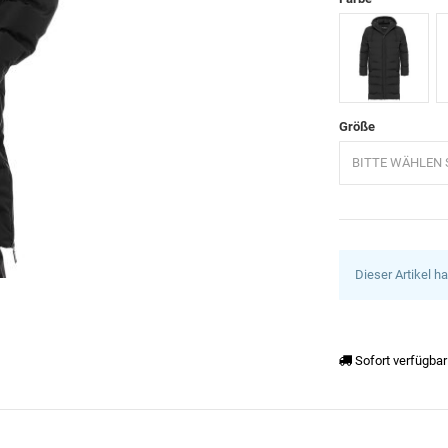
Schwarz
D
Größe
BITTE WÄHLEN S
Dieser Artikel h
Sofort verfügbar