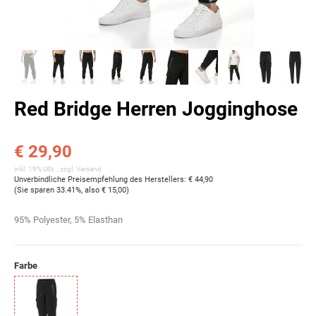
Red Bridge Herren Jogginghose
€ 29,90
inkl. 19% USt. , zzgl.
Versand
Unverbindliche Preisempfehlung des Herstellers
:
€ 44,90
(Sie sparen
33.41%
, also
€ 15,00
)
95% Polyester, 5% Elasthan
Farbe