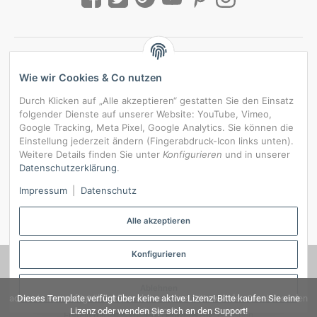
Wie wir Cookies & Co nutzen
Durch Klicken auf „Alle akzeptieren“ gestatten Sie den Einsatz
folgender Dienste auf unserer Website: YouTube, Vimeo,
Google Tracking, Meta Pixel, Google Analytics. Sie können die
Einstellung jederzeit ändern (Fingerabdruck-Icon links unten).
Weitere Details finden Sie unter
Konfigurieren
und in unserer
Datenschutzerklärung
.
*
Alle Preise inkl. gesetzlicher USt., zzgl.
Versand
Impressum
|
Datenschutz
Datenschutz-Einstellungen
Alle akzeptieren
Konfigurieren
© RedBridgeJeans
Ablehnen
admorris Pro verfügt über keine aktive Lizenz! Bitte wenden Sie sich an den
Dieses Template verfügt über keine aktive Lizenz! Bitte kaufen Sie eine
Lizenz oder wenden Sie sich an den Support!
Support!
Erstellt mit
admorris Pro
| Powered by
JTL-Shop