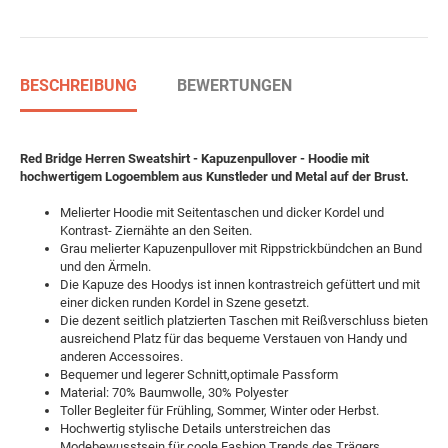
BESCHREIBUNG
BEWERTUNGEN
Red Bridge Herren Sweatshirt - Kapuzenpullover - Hoodie mit
hochwertigem Logoemblem aus Kunstleder und Metal auf der Brust.
Melierter Hoodie mit Seitentaschen und dicker Kordel und
Kontrast- Ziernähte an den Seiten.
Grau melierter Kapuzenpullover mit Rippstrickbündchen an Bund
und den Ärmeln.
Die Kapuze des Hoodys ist innen kontrastreich gefüttert und mit
einer dicken runden Kordel in Szene gesetzt.
Die dezent seitlich platzierten Taschen mit Reißverschluss bieten
ausreichend Platz für das bequeme Verstauen von Handy und
anderen Accessoires.
Bequemer und legerer Schnitt,optimale Passform
Material: 70% Baumwolle, 30% Polyester
Toller Begleiter für Frühling, Sommer, Winter oder Herbst.
Hochwertig stylische Details unterstreichen das
Modebewusstsein für coole Fashion Trends des Trägers.