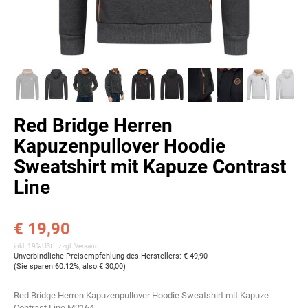
Red Bridge Herren
Kapuzenpullover Hoodie
Sweatshirt mit Kapuze Contrast
Line
€ 19,90
inkl. 19% USt. , zzgl.
Versand
Unverbindliche Preisempfehlung des Herstellers
:
€ 49,90
(Sie sparen
60.12%
, also
€ 30,00
)
Red Bridge Herren Kapuzenpullover Hoodie Sweatshirt mit Kapuze
Contrast Line M2164