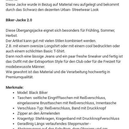
Diese Jacke wurde in Bezug auf Material neu aufgelegt und bekommt
durch das Schwarz den dezenten Urban- Streetwear Look
Biker-Jacke 2.0
Diese Übergangsjacke eignet sich besonders für Frühling, Sommer,
Herbst.
Der Artikel kann gut mit vielen Stilen kombiniert werden.
Z.B. mit einem oversize Longshirt oder mit einem cool bedruckten oder
auch einem schlichten Basic T-Shirt.
Dann noch eine lässige Jeans und ein paar freshe Sneaker und fertig ist
das Outfit mit der Extraportion Style für den Club oder für die Freizeit für
modebewusste Männer.
Wie gewohnt ist das Material und die Verarbeitung hochwertig in
Premiumqualität.
Merkmale:
Model: Black Biker
Taschen: seitliche Eingrifftaschen mit Reißverschluss,
eingelassene Brusttaschen mit Reißverschluss, Innentasche
Verschluss-Typ: Reißverschluss, Band mit Druckknopf
Zipper an den Ärmelenden
Kragentyp: Stehkragen, Kragenband mit Druckknopfverschluss
Geradlinig Längs verlaufendes Steppmuster -
Absteppungen auf den Schultern, dem Oberarm und am