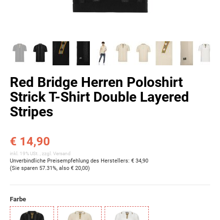
Red Bridge Herren Poloshirt
Strick T-Shirt Double Layered
Stripes
€ 14,90
inkl. 19% USt. , zzgl.
Versand
Unverbindliche Preisempfehlung des Herstellers
:
€ 34,90
(Sie sparen
57.31%
, also
€ 20,00
)
Farbe