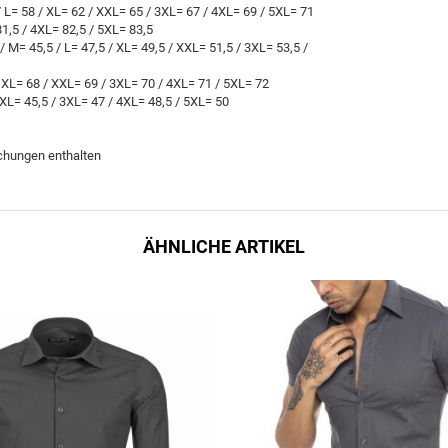
 L= 58 / XL= 62 / XXL= 65 / 3XL= 67 / 4XL= 69 / 5XL= 71
1,5 / 4XL= 82,5 / 5XL= 83,5
 M= 45,5 / L= 47,5 / XL= 49,5 / XXL= 51,5 / 3XL= 53,5 /
 XL= 68 / XXL= 69 / 3XL= 70 / 4XL= 71 / 5XL= 72
XXL= 45,5 / 3XL= 47 / 4XL= 48,5 / 5XL= 50
ichungen enthalten
ÄHNLICHE ARTIKEL