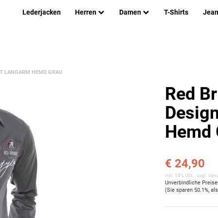
Lederjacken
Herren
Damen
T-Shirts
Jea
FIT LANGARM HEMD GRAU
Red Br
Design
Hemd 
€ 24,90
inkl. 19% USt. , zzgl.
Vers
Unverbindliche Preis
(Sie sparen
50.1%
, al