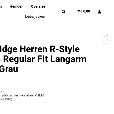
ns
Hemden
Oversize
€ 0,00
Lederjacken
idge Herren R-Style
 Regular Fit Langarm
Grau
and
empfehlung des Herstellers
:
€ 49,90
so
€ 25,00
)