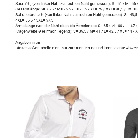
Saum ½ ; (von linker Naht zur rechten Naht gemessen): S= 54 / M= 56 /
Gesamtlänge: S= 75,5 / M= 76,5 / L= 77,5 / XL= 79 / XXL= 80,5 / 3XL= 8
Schulterbreite ½ (von linker Naht zur rechten Naht gemessen): S= 43,5 /
4XL= 55,5 / 5XL= 57,5
Ärmellänge (von der Naht oben bis Ärmelende): S= 65 / M= 66 / L= 67 /
Kragenweite Ø (einfach liegend): S= 39,5 / M= 41 / L= 42,5 / XL= 44 / 
Angaben in cm
Diese Größentabelle dient nur zur Orientierung und kann leichte Abwe