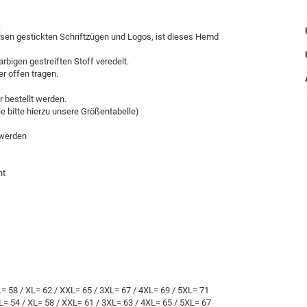
.
ersen gestickten Schriftzügen und Logos, ist dieses Hemd
rbigen gestreiften Stoff veredelt.
r offen tragen.
 bestellt werden.
 bitte hierzu unsere Größentabelle)
 werden
ht
L= 58 / XL= 62 / XXL= 65 / 3XL= 67 / 4XL= 69 / 5XL= 71
 L= 54 / XL= 58 / XXL= 61 / 3XL= 63 / 4XL= 65 / 5XL= 67