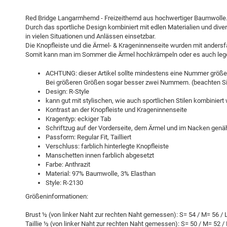
Red Bridge Langarmhemd - Freizeithemd aus hochwertiger Baumwolle
Durch das sportliche Design kombiniert mit edlen Materialien und div
in vielen Situationen und Anlässen einsetzbar.
Die Knopfleiste und die Ärmel- & Krageninnenseite wurden mit andersfa
Somit kann man im Sommer die Ärmel hochkrämpeln oder es auch lege
ACHTUNG: dieser Artikel sollte mindestens eine Nummer größer
Bei größeren Größen sogar besser zwei Nummern. (beachten Sie
Design: R-Style
kann gut mit stylischen, wie auch sportlichen Stilen kombiniert
Kontrast an der Knopfleiste und Krageninnenseite
Kragentyp: eckiger Tab
Schriftzug auf der Vorderseite, dem Ärmel und im Nacken genä
Passform: Regular Fit, Tailliert
Verschluss: farblich hinterlegte Knopfleiste
Manschetten innen farblich abgesetzt
Farbe: Anthrazit
Material: 97% Baumwolle, 3% Elasthan
Style: R-2130
Größeninformationen:
Brust ½ (von linker Naht zur rechten Naht gemessen): S= 54 / M= 56 / 
Taillie ½ (von linker Naht zur rechten Naht gemessen): S= 50 / M= 52 /