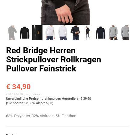
Red Bridge Herren
Strickpullover Rollkragen
Pullover Feinstrick
€ 34,90
inkl. 19% USt. , zzgl.
Versand
Unverbindliche Preisempfehlung des Herstellers
:
€ 39,90
(Sie sparen
12.53%
, also
€ 5,00
)
63% Polyester, 32% Viskose, 5% Elasthan