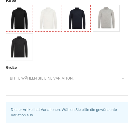
Farbe
Schwarz
Weiß
Navyblau
Grau
Anthrazit
Größe
BITTE WÄHLEN SIE EINE VARIATION.
Dieser Artikel hat Variationen. Wählen Sie bitte die gewünschte
Variation aus.