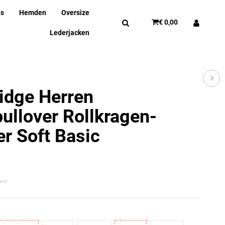
ns
Hemden
Oversize
€ 0,00
Lederjacken
idge Herren
pullover Rollkragen-
er Soft Basic
and