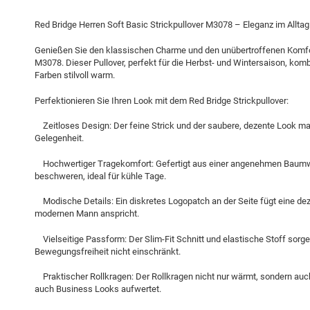
Red Bridge Herren Soft Basic Strickpullover M3078 – Eleganz im Alltag
Genießen Sie den klassischen Charme und den unübertroffenen Komfort
M3078. Dieser Pullover, perfekt für die Herbst- und Wintersaison, kombi
Farben stilvoll warm.
Perfektionieren Sie Ihren Look mit dem Red Bridge Strickpullover:
Zeitloses Design: Der feine Strick und der saubere, dezente Look mac
Gelegenheit.
Hochwertiger Tragekomfort: Gefertigt aus einer angenehmen Baumwo
beschweren, ideal für kühle Tage.
Modische Details: Ein diskretes Logopatch an der Seite fügt eine dez
modernen Mann anspricht.
Vielseitige Passform: Der Slim-Fit Schnitt und elastische Stoff sorg
Bewegungsfreiheit nicht einschränkt.
Praktischer Rollkragen: Der Rollkragen nicht nur wärmt, sondern auc
auch Business Looks aufwertet.