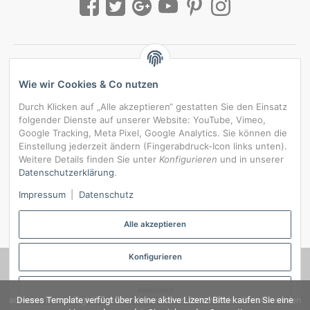
Wie wir Cookies & Co nutzen
Durch Klicken auf „Alle akzeptieren“ gestatten Sie den Einsatz
folgender Dienste auf unserer Website: YouTube, Vimeo,
Google Tracking, Meta Pixel, Google Analytics. Sie können die
Einstellung jederzeit ändern (Fingerabdruck-Icon links unten).
Weitere Details finden Sie unter
Konfigurieren
und in unserer
Datenschutzerklärung
.
*
Alle Preise inkl. gesetzlicher USt., zzgl.
Versand
Impressum
|
Datenschutz
Datenschutz-Einstellungen
Alle akzeptieren
Konfigurieren
© RedBridgeJeans
Ablehnen
admorris Pro verfügt über keine aktive Lizenz! Bitte wenden Sie sich an den
Dieses Template verfügt über keine aktive Lizenz! Bitte kaufen Sie eine