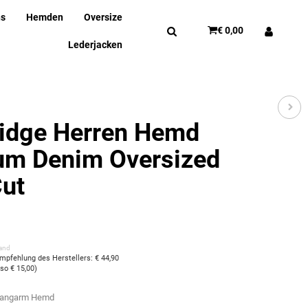
ns
Hemden
Oversize
€ 0,00
Lederjacken
ridge Herren Hemd
um Denim Oversized
Cut
and
empfehlung des Herstellers
:
€ 44,90
also
€ 15,00
)
 langarm Hemd