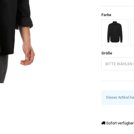
Farbe
Schwarz
G
Größe
BITTE WÄHLEN S
Dieser Artikel h
Sofort verfügbar