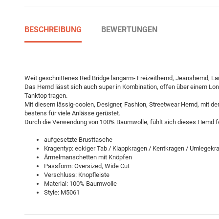
BESCHREIBUNG
BEWERTUNGEN
Weit geschnittenes Red Bridge langarm- Freizeithemd, Jeanshemd, L
Das Hemd lässt sich auch super in Kombination, offen über einem Lon
Tanktop tragen.
Mit diesem lässig-coolen, Designer, Fashion, Streetwear Hemd, mit der e
bestens für viele Anlässe gerüstet.
Durch die Verwendung von 100% Baumwolle, fühlt sich dieses Hemd fes
aufgesetzte Brusttasche
Kragentyp: eckiger Tab / Klappkragen / Kentkragen / Umlegekr
Ärmelmanschetten mit Knöpfen
Passform: Oversized, Wide Cut
Verschluss: Knopfleiste
Material: 100% Baumwolle
Style: M5061