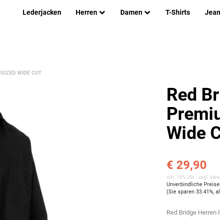
Lederjacken
Herren
Damen
T-Shirts
Jea
SIZED WIDE CUT
Red B
Premi
Wide 
€ 29,90
inkl. 19% USt. , zzgl.
Vers
Unverbindliche Preis
(Sie sparen
33.41%
, 
Red Bridge Herren