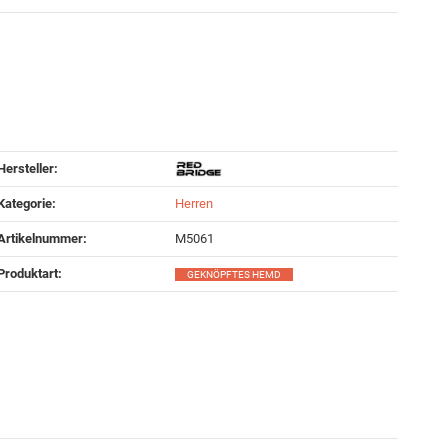
Hersteller:
Kategorie:
Herren
Artikelnummer:
M5061
Produktart‍:
GEKNÖPFTES HEMD