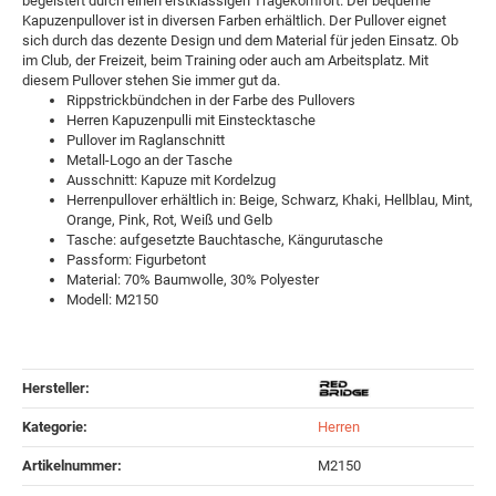
begeistert durch einen erstklassigen Tragekomfort. Der bequeme
Kapuzenpullover ist in diversen Farben erhältlich. Der Pullover eignet
sich durch das dezente Design und dem Material für jeden Einsatz. Ob
im Club, der Freizeit, beim Training oder auch am Arbeitsplatz. Mit
diesem Pullover stehen Sie immer gut da.
Rippstrickbündchen in der Farbe des Pullovers
Herren Kapuzenpulli mit Einstecktasche
Pullover im Raglanschnitt
Metall-Logo an der Tasche
Ausschnitt: Kapuze mit Kordelzug
Herrenpullover erhältlich in: Beige, Schwarz, Khaki, Hellblau, Mint,
Orange, Pink, Rot, Weiß und Gelb
Tasche: aufgesetzte Bauchtasche, Kängurutasche
Passform: Figurbetont
Material: 70% Baumwolle, 30% Polyester
Modell: M2150
Hersteller:
Kategorie:
Herren
Artikelnummer:
M2150