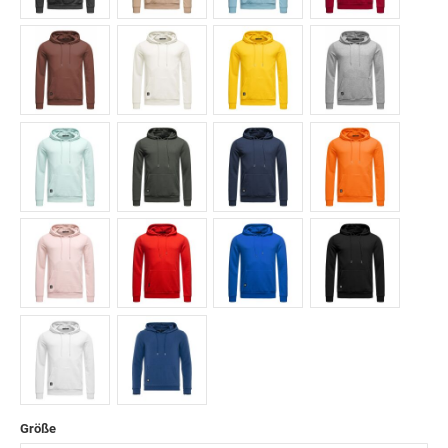
Anthrazit
Beige
Blau
Bordeaux
Braun
Creme
Gelb
Grau
Grün
Khaki
Navyblau
Orange
Pink
Rot
Saxeblau
Schwarz
Weiß
Dunkelblau
Größe