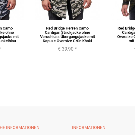
en Camo
Red Bridge Herren Camo
Red Bridg
cke ohne
Cardigan Strickjacke ohne
Cardig
sjacke mit
Verschluss Übergangsjacke mit
Oversize 
unkelblau
Kapuze Oversize Grün Khaki
mit
*
€ 39,90
*
CHE INFORMATIONEN
INFORMATIONEN