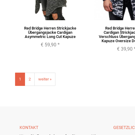
Red Bridge Herren Strickjacke
Red Bridge Herr
Übergangsjacke Cardigan
Cardigan Strickja
Asymmetric Long Cut Kapuze
Verschluss Übergang
Kapuze Oversize D
€ 59,90
*
€ 39,90
1
2
weiter »
KONTAKT
GESETZLI