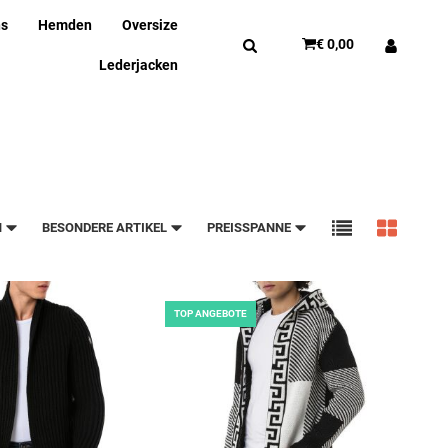
ns
Hemden
Oversize
€ 0,00
Lederjacken
N
BESONDERE ARTIKEL
PREISSPANNE
TOP ANGEBOTE